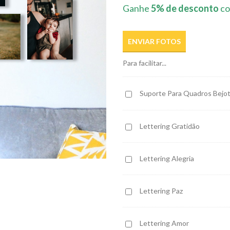
Ganhe
5% de desconto
co
ENVIAR FOTOS
Para facilitar...
Suporte
Suporte Para Quadros Bejot
Para
Quadros
Lettering
Lettering Gratidão
Bejota
Gratidão
(6
peças)
Lettering
Lettering Alegria
Alegria
Lettering
Lettering Paz
Paz
Lettering
Lettering Amor