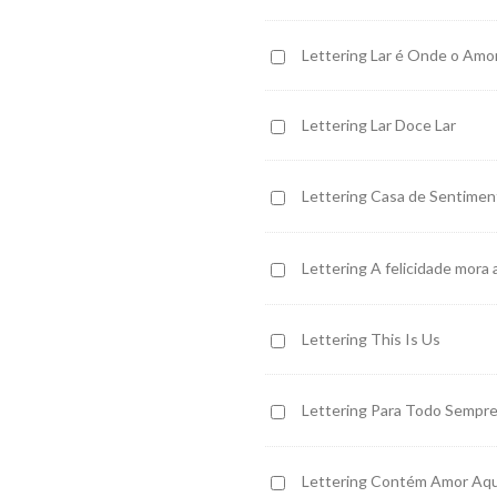
Amor
Lettering
Lettering Lar é Onde o Amor
Lar
é
Lettering
Lettering Lar Doce Lar
Onde
Lar
o
Doce
Amor
Lettering
Lettering Casa de Sentime
Lar
Decide
Casa
Ficar
de
Lettering
Lettering A felicidade mora 
Sentimentos
A
Bons
felicidade
Lettering
Lettering This Is Us
mora
This
aqui
Is
Lettering
Lettering Para Todo Sempr
Us
Para
Todo
Lettering
Lettering Contém Amor Aqu
Sempre