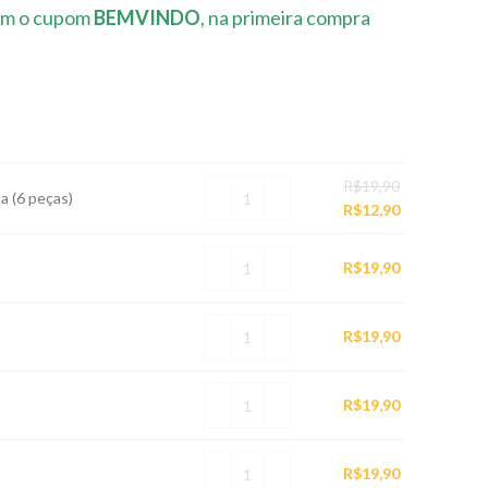
m o cupom
BEMVINDO
, na primeira compra
O
R$
19,90
a (6 peças)
preço
O
R$
12,90
original
preço
era:
atual
R$
19,90
R$19,90.
é:
R$12,90.
R$
19,90
R$
19,90
R$
19,90