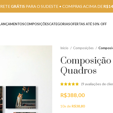
FRETE
GRÁTIS
PARA O SUDESTE • COMPRAS ACIMA DE
R$14
LANÇAMENTOS
COMPOSIÇÕES
CATEGORIAS
OFERTAS ATÉ 50% OFF
Início
Composições
Composiç
Composição D
Quadros
(
9
avaliações de clie
R$
388,00
10x de
R$
38,80