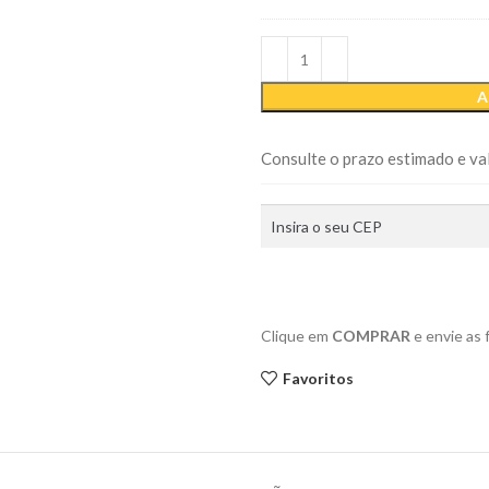
Contém
Amor
Aqui
Dentro
A
Consulte o prazo estimado e val
Clique em
COMPRAR
e envie as
Favoritos