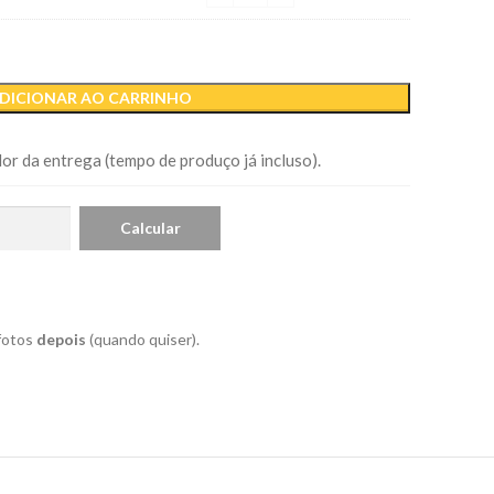
R$64,00.
DICIONAR AO CARRINHO
or da entrega (tempo de produço já incluso).
 fotos
depois
(quando quiser).