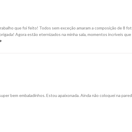
rabalho que foi feito! Todos sem exceção amaram a composição de 8 foto
rigada! Agora estão eternizados na minha sala, momentos incríveis que v
️
 super bem embaladinhos. Estou apaixonada. Ainda não coloquei na pare