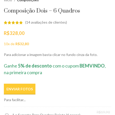
Início
Composições
Composição Dois – 6 Quadros
(
14
avaliações de clientes)
R$
328,00
10x de
R$
32,80
Para adicionar a imagem basta clicar no fundo cinza da foto.
Ganhe
5% de desconto
com o cupom
BEMVINDO
,
na primeira compra
ENVIAR FOTOS
Para facilitar...
O
R$
19,90
Suporte
1
×
Suporte Para Quadros Bejota (6 peças)