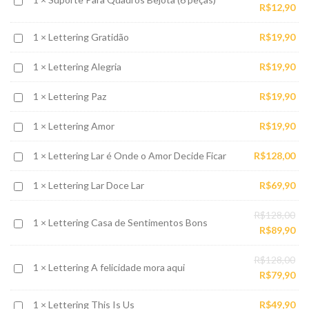
pr
O
R$
12,90
Para
ori
pr
Quadros
Lettering
1
×
Lettering Gratidão
R$
19,90
era
atu
Bejota
Gratidão
R$1
é:
(6
Lettering
1
×
Lettering Alegria
R$
19,90
R$1
peças)
Alegria
Lettering
1
×
Lettering Paz
R$
19,90
Paz
Lettering
1
×
Lettering Amor
R$
19,90
Amor
Lettering
1
×
Lettering Lar é Onde o Amor Decide Ficar
R$
128,00
Lar
Lettering
1
×
Lettering Lar Doce Lar
R$
69,90
é
Lar
Onde
O
R$
128,00
Doce
o
Lettering
1
×
Lettering Casa de Sentimentos Bons
pr
O
R$
89,90
Lar
Amor
Casa
ori
pr
Decide
de
O
R$
128,00
era
atu
Ficar
Lettering
1
×
Lettering A felicidade mora aqui
Sentimentos
pr
O
R$
79,90
R$1
é:
A
Bons
ori
pr
R$8
felicidade
Lettering
1
×
Lettering This Is Us
R$
49,90
era
atu