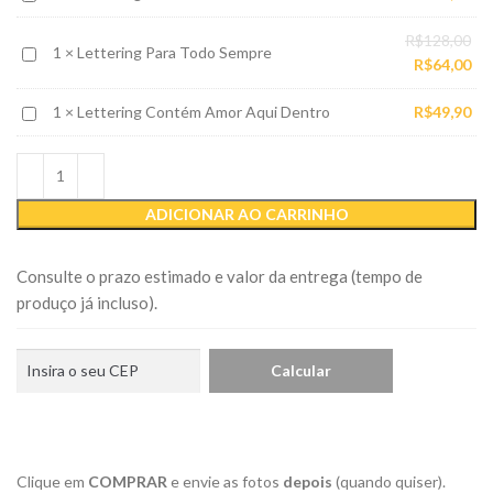
mora
This
R$1
é:
aqui
O
R$
128,00
Is
R$7
Lettering
1
×
Lettering Para Todo Sempre
pr
O
R$
64,00
Us
Para
ori
pr
Todo
Lettering
1
×
Lettering Contém Amor Aqui Dentro
R$
49,90
era
atu
Sempre
Contém
R$1
é:
Amor
R$6
Aqui
Dentro
ADICIONAR AO CARRINHO
Consulte o prazo estimado e valor da entrega (tempo de
produço já incluso).
Clique em
COMPRAR
e envie as fotos
depois
(quando quiser).