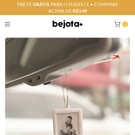
FRETE
GRÁTIS
PARA O SUDESTE • COMPRAS
ACIMA DE
R$149
0