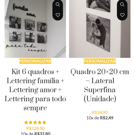
PERSONALIZAR
PERSONALIZAR
Kit 6 quadros +
Quadro 20×20 cm
Lettering família +
– Lateral
Lettering amor +
Superfina
Lettering para todo
(Unidade)
sempre
R$
24,90
10x de
R$
2,49
R$
328,00
10x de
R$
32,80