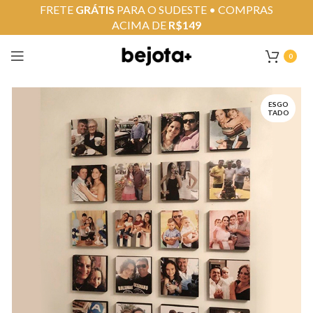
FRETE
GRÁTIS
PARA O SUDESTE • COMPRAS
ACIMA DE
R$149
0
ESGO
TADO