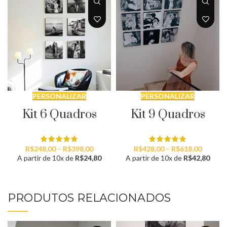
PERSONALIZAR
PERSONALIZAR
Kit 9 Quadros
Kit 6 Quadros
Faixa
Faixa
R$
428,00
–
R$
618,00
R$
248,00
–
R$
398,00
de
de
A partir de 10x de
R$
42,80
A partir de 10x de
R$
24,80
preço:
preço:
R$428,
R$248,00
através
através
R$618,
R$398,00
PRODUTOS RELACIONADOS