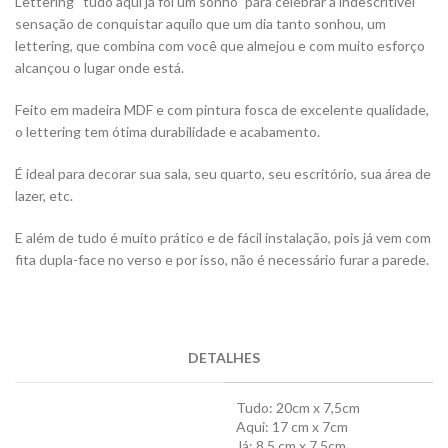
Lettering “tudo aqui já foi um sonho” para celebrar a indescritível
sensação de conquistar aquilo que um dia tanto sonhou, um
lettering, que combina com você que almejou e com muito esforço
alcançou o lugar onde está.
Feito em madeira MDF e com pintura fosca de excelente qualidade,
o lettering tem ótima durabilidade e acabamento.
É ideal para decorar sua sala, seu quarto, seu escritório, sua área de
lazer, etc.
E além de tudo é muito prático e de fácil instalação, pois já vem com
fita dupla-face no verso e por isso, não é necessário furar a parede.
DETALHES
Tudo: 20cm x 7,5cm
Aqui: 17 cm x 7cm
Já: 8,5 cm x 7,5cm