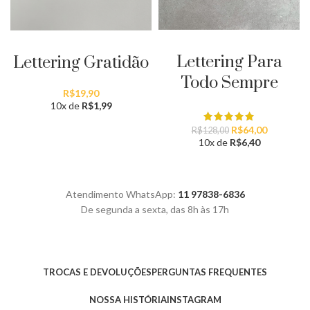
ADICIONAR AO CARRINHO
ADICIONAR AO CARRINHO
Lettering Para
Lettering Gratidão
Todo Sempre
R$
19,90
10x de
R$
1,99
O
O
R$
64,00
R$
128,00
preço
preço
10x de
R$
6,40
original
atual
era:
é:
R$128,00.
R$64,00.
Atendimento WhatsApp:
11 97838-6836
De segunda a sexta, das 8h às 17h
TROCAS E DEVOLUÇÕES
PERGUNTAS FREQUENTES
NOSSA HISTÓRIA
INSTAGRAM