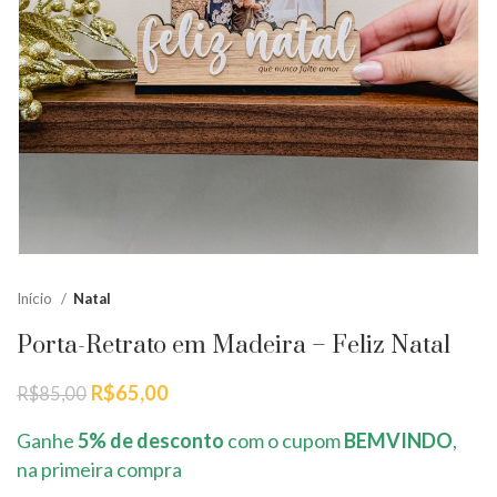
Início
Natal
Porta-Retrato em Madeira – Feliz Natal
O
O
R$
65,00
R$
85,00
preço
preço
original
atual
Ganhe
5% de desconto
com o cupom
BEMVINDO
,
era:
é:
na primeira compra
R$85,00.
R$65,00.