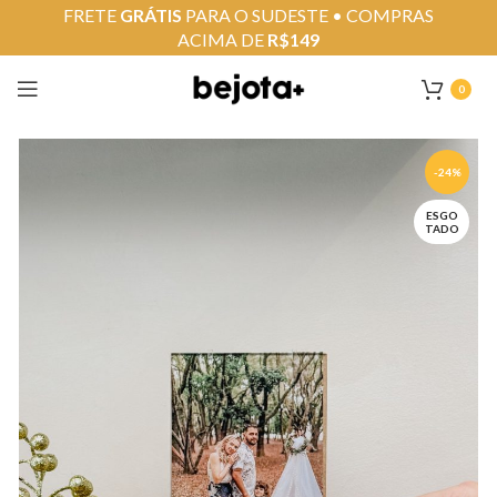
FRETE
GRÁTIS
PARA O SUDESTE • COMPRAS
ACIMA DE
R$149
0
-24%
ESGO
TADO