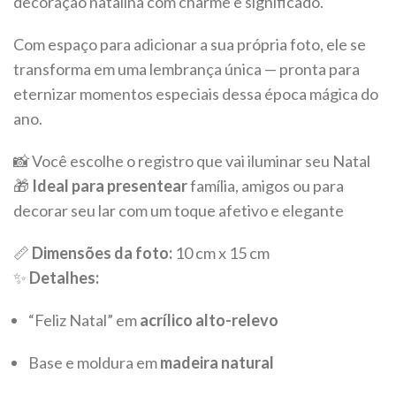
decoração natalina com charme e significado.
Com espaço para adicionar a sua própria foto, ele se
transforma em uma lembrança única — pronta para
eternizar momentos especiais dessa época mágica do
ano.
📸 Você escolhe o registro que vai iluminar seu Natal
🎁
Ideal para presentear
família, amigos ou para
decorar seu lar com um toque afetivo e elegante
📏
Dimensões da foto:
10 cm x 15 cm
✨
Detalhes:
“Feliz Natal” em
acrílico alto-relevo
Base e moldura em
madeira natural