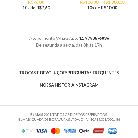
Faixa
R$
100,00
–
R$
1.000,00
R$
76,00
de
10x de
R$
10,00
10x de
R$
7,60
preço:
R$100,
atravé
R$1.00
Atendimento WhatsApp:
11 97838-6836
De segunda a sexta, das 8h às 17h
TROCAS E DEVOLUÇÕES
PERGUNTAS FREQUENTES
NOSSA HISTÓRIA
INSTAGRAM
BJ MAIS
2021. TODOS OS DIREITOS RESERVADOS.
BJMAIS QUADROS E GRAVURAS LTDA. CNPJ: 40.735.051/0001-86