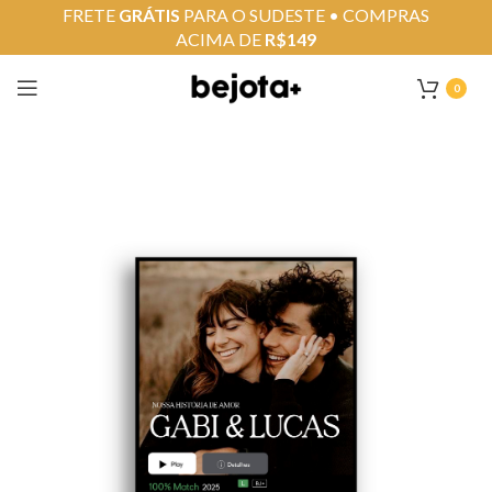
FRETE
GRÁTIS
PARA O SUDESTE • COMPRAS
ACIMA DE
R$149
0