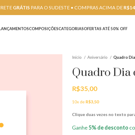
FRETE
GRÁTIS
PARA O SUDESTE • COMPRAS ACIMA DE
R$14
LANÇAMENTOS
COMPOSIÇÕES
CATEGORIAS
OFERTAS ATÉ 50% OFF
Início
Aniversário
Quadro Dia
Quadro Dia 
R$
35,00
10x de
R$
3,50
Clique duas vezes no texto para
Ganhe
5% de desconto
co