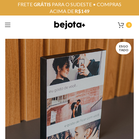
FRETE
GRÁTIS
PARA O SUDESTE • COMPRAS
ACIMA DE
R$149
0
ESGO
TADO