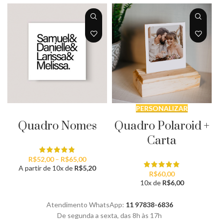
VER OPÇÕES
PERSONALIZAR
Quadro Nomes
Quadro Polaroid +
Carta
Faixa
R$
52,00
–
R$
65,00
de
A partir de 10x de
R$
5,20
R$
60,00
preço:
10x de
R$
6,00
R$52,00
através
R$65,00
Atendimento WhatsApp:
11 97838-6836
De segunda a sexta, das 8h às 17h