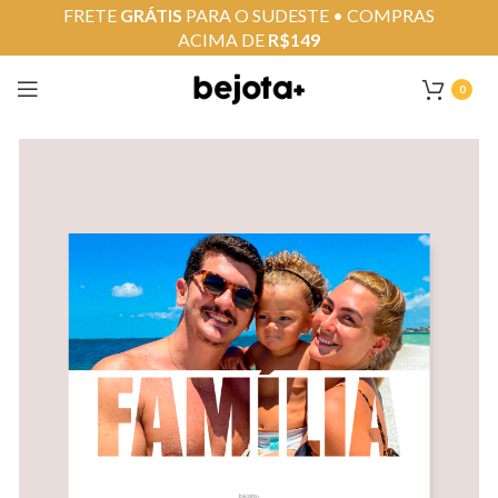
FRETE
GRÁTIS
PARA O SUDESTE • COMPRAS
ACIMA DE
R$149
0