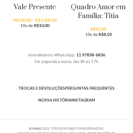
Vale Presente
Quadro Amor em
Família: Titia
Faixa
R$
100,00
–
R$
1.000,00
de
10x de
R$
10,00
R$
85,00
preço:
10x de
R$
8,50
R$100,00
através
R$1.000,00
Atendimento WhatsApp:
11 97838-6836
De segunda a sexta, das 8h às 17h
TROCAS E DEVOLUÇÕES
PERGUNTAS FREQUENTES
NOSSA HISTÓRIA
INSTAGRAM
BJ MAIS
2021. TODOS OS DIREITOS RESERVADOS.