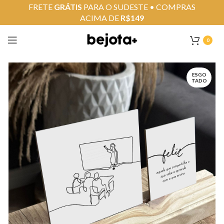
FRETE
GRÁTIS
PARA O SUDESTE • COMPRAS
ACIMA DE
R$149
0
ESGO
TADO