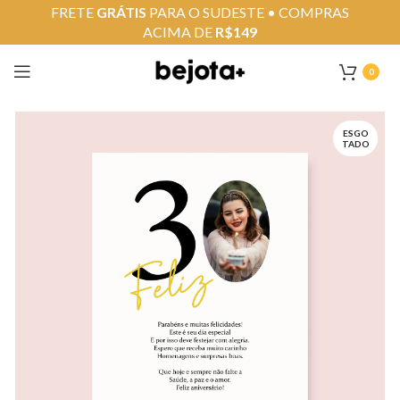
FRETE
GRÁTIS
PARA O SUDESTE • COMPRAS
ACIMA DE
R$149
0
ESGO
TADO