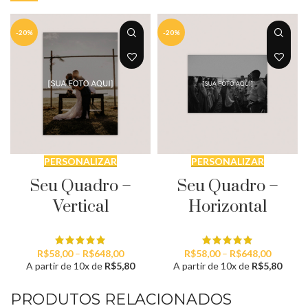
-20%
-20%
PERSONALIZAR
PERSONALIZAR
Seu Quadro –
Seu Quadro –
Vertical
Horizontal
Faixa
Faixa
R$
58,00
–
R$
648,00
R$
58,00
–
R$
648,00
de
de
A partir de 10x de
R$
5,80
A partir de 10x de
R$
5,80
preço:
preço:
R$58,00
R$58,00
PRODUTOS RELACIONADOS
através
através