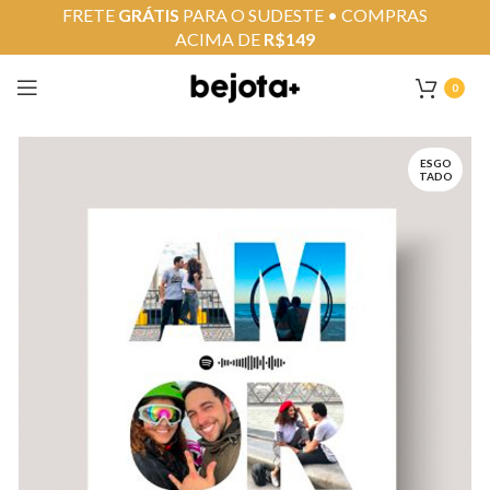
FRETE
GRÁTIS
PARA O SUDESTE • COMPRAS
ACIMA DE
R$149
0
ESGO
TADO