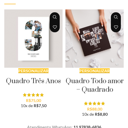
R$648,00
R$648,0
PERSONALIZAR
PERSONALIZAR
Quadro Três Anos
Quadro Todo amor
– Quadrado
R$
75,00
10x de
R$
7,50
R$
88,00
10x de
R$
8,80
Atendimento WhatsApp:
11 97838-6836