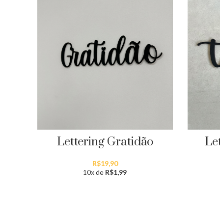
Let
Lettering Gratidão
R$
19,90
10x de
R$
1,99