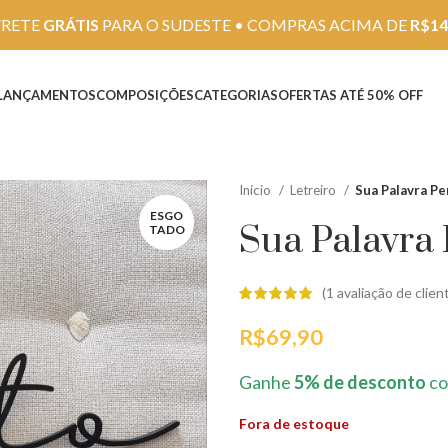
FRETE
GRÁTIS
PARA O SUDESTE • COMPRAS ACIMA DE
R$14
LANÇAMENTOS
COMPOSIÇÕES
CATEGORIAS
OFERTAS ATÉ 50% OFF
Início
Letreiro
Sua Palavra Pe
ESGO
Sua Palavra 
TADO
(
1
avaliação de clien
R$
69,90
Ganhe
5% de desconto
co
Fora de estoque