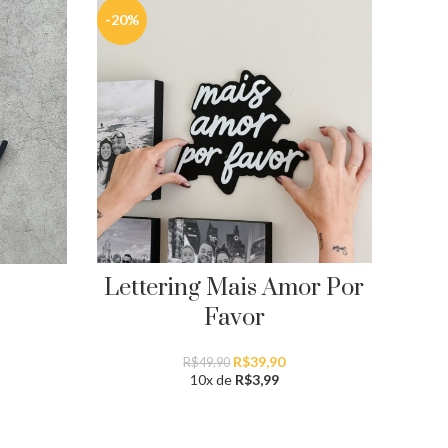
-20%
Lettering Mais Amor Por
Favor
O
O
R$
39,90
R$
49,90
preço
preço
10x de
R$
3,99
original
atual
era:
é:
R$49,90.
R$39,90.