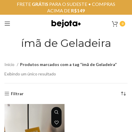
FRETE
GRÁTIS
PARA O SUDESTE • COMPRAS
ACIMA DE
R$149
0
ímã de Geladeira
Início
Produtos marcados com a tag “ímã de Geladeira”
Exibindo um único resultado
Filtrar