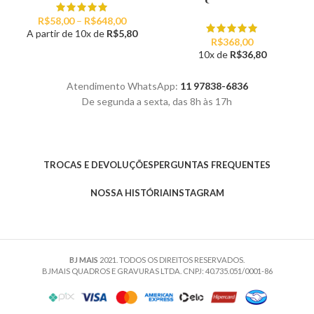
Faixa
R$
58,00
–
R$
648,00
de
A partir de 10x de
R$
5,80
R$
368,00
preço:
10x de
R$
36,80
R$58,00
através
R$648,00
Atendimento WhatsApp:
11 97838-6836
De segunda a sexta, das 8h às 17h
TROCAS E DEVOLUÇÕES
PERGUNTAS FREQUENTES
NOSSA HISTÓRIA
INSTAGRAM
BJ MAIS
2021. TODOS OS DIREITOS RESERVADOS.
BJMAIS QUADROS E GRAVURAS LTDA. CNPJ: 40.735.051/0001-86