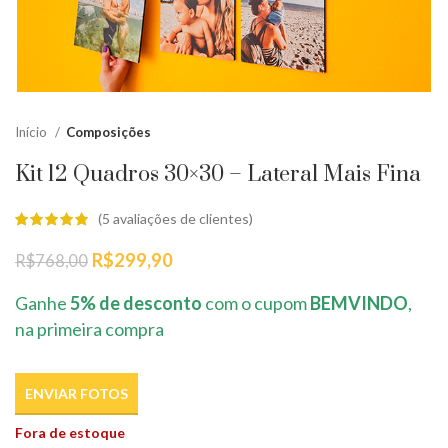
Início
Composições
Kit 12 Quadros 30×30 – Lateral Mais Fina
(
5
avaliações de clientes)
O
O
R$
299,90
R$
768,00
preço
preço
original
atual
Ganhe
5% de desconto
com o cupom
BEMVINDO
,
era:
é:
na primeira compra
R$768,00.
R$299,90.
ENVIAR FOTOS
Fora de estoque