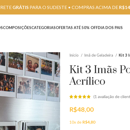
FRETE
GRÁTIS
PARA O SUDESTE • COMPRAS ACIMA DE
R$14
OS
COMPOSIÇÕES
CATEGORIAS
OFERTAS ATÉ 50% OFF
DIA DOS PAIS
Início
Imã de Geladeira
Kit 3 
Kit 3 Imãs P
Acrílico
(
1
avaliação de clien
R$
48,00
10x de
R$
4,80