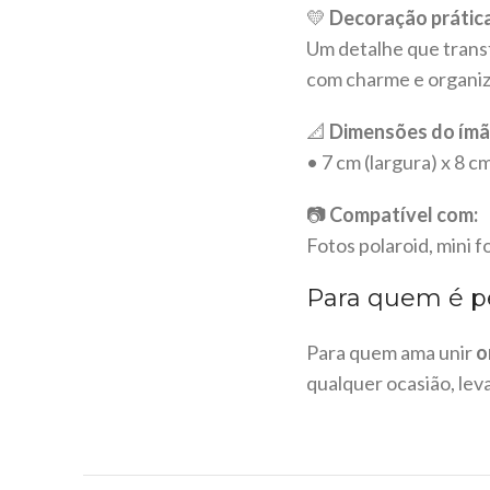
💛
Decoração prática,
Um detalhe que trans
com charme e organiz
📐
Dimensões do ímã
• 7 cm (largura) x 8 cm
📷
Compatível com:
Fotos polaroid, mini 
Para quem é pe
Para quem ama unir
o
qualquer ocasião, leva