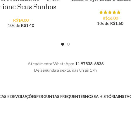
cione Seus Sonhos
R$
16,00
R$
14,00
10x de
R$
1,60
10x de
R$
1,40
Atendimento WhatsApp:
11 97838-6836
De segunda a sexta, das 8h às 17h
AS E DEVOLUÇÕES
PERGUNTAS FREQUENTES
NOSSA HISTÓRIA
INSTA