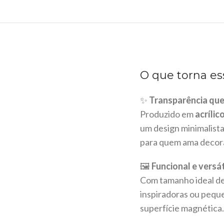
O que torna es
✨
Transparência que
Produzido em
acrílic
um design minimalista
para quem ama decoraç
🖼️
Funcional e versáti
Com tamanho ideal d
inspiradoras ou peque
superfície magnética.