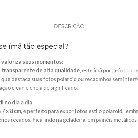
DESCRIÇÃO
se ímã tão especial?
 valoriza seus momentos:
o transparente de alta qualidade
, este ímã porta-foto une
 que destaca suas fotos polaroid ou recadinhos sem interf
ão clean e cheia de significado.
l no dia a dia:
e
7 x 8 cm
, é perfeito para expor fotos estilo polaroid, lemb
nos recados. Fica lindo na geladeira, em painéis metálicos