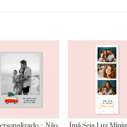
ersonalizado – Não
Ímã Seja Luz Minim