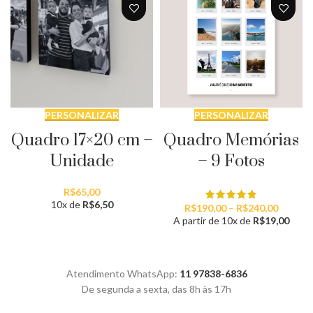
PERSONALIZAR
PERSONALIZAR
Quadro 17×20 cm –
Quadro Memórias
Unidade
– 9 Fotos
R$
65,00
10x de
R$
6,50
Faixa
R$
190,00
–
R$
240,00
de
A partir de 10x de
R$
19,00
preço:
R$190,
através
R$240,
Atendimento WhatsApp:
11 97838-6836
De segunda a sexta, das 8h às 17h