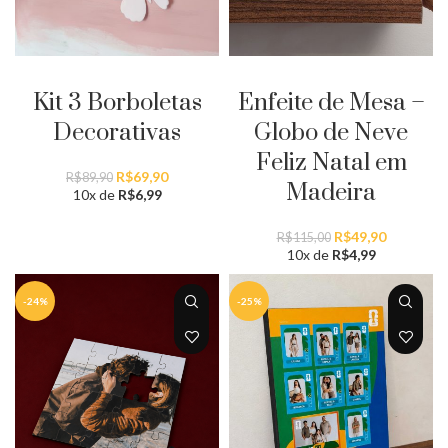
ADICIONAR AO CARRINHO
ADICIONAR AO CARRINHO
Kit 3 Borboletas
Enfeite de Mesa –
Decorativas
Globo de Neve
Feliz Natal em
O
O
R$
69,90
R$
89,90
Madeira
preço
preço
10x de
R$
6,99
original
atual
era:
é:
O
O
R$
49,90
R$
115,00
R$89,90.
R$69,90.
preço
preço
10x de
R$
4,99
original
atual
era:
é:
-24%
-25%
R$115,00.
R$49,90.