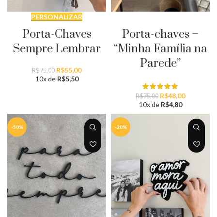
PERSONALIZAR
PERSONALIZAR
Porta-Chaves
Porta-chaves –
Sempre Lembrar
“Minha Família na
Parede”
O
O
R$
55,00
R$
75,00
preço
preço
10x de
R$
5,50
original
atual
O
O
era:
é:
R$
48,00
R$
75,00
preço
preço
R$75,00.
R$55,00.
10x de
R$
4,80
original
atual
era:
é:
-50%
-20%
R$75,00.
R$48,00.