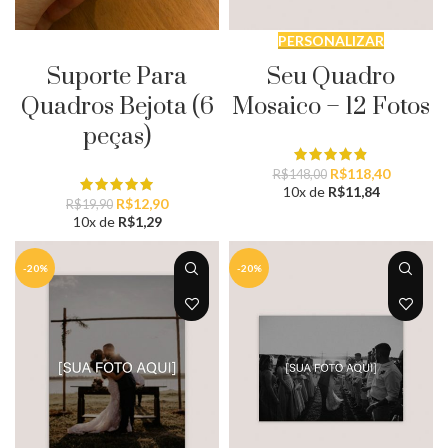
ADICIONAR AO CARRINHO
PERSONALIZAR
Suporte Para
Seu Quadro
Quadros Bejota (6
Mosaico – 12 Fotos
peças)
O
O
R$
118,40
R$
148,00
preço
preço
10x de
R$
11,84
O
O
R$
12,90
R$
19,90
original
atual
preço
preço
10x de
R$
1,29
era:
é:
original
atual
R$148,00.
R$118,40
era:
é:
-20%
-20%
R$19,90.
R$12,90.