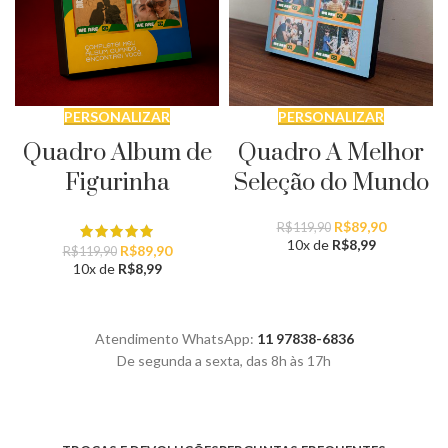
PERSONALIZAR
PERSONALIZAR
Quadro Album de
Quadro A Melhor
Figurinha
Seleção do Mundo
O
O
R$
89,90
R$
119,90
preço
preço
10x de
R$
8,99
O
O
R$
89,90
R$
119,90
original
atual
preço
preço
10x de
R$
8,99
era:
é:
original
atual
R$119,90.
R$89,90.
era:
é:
R$119,90.
R$89,90.
Atendimento WhatsApp:
11 97838-6836
De segunda a sexta, das 8h às 17h