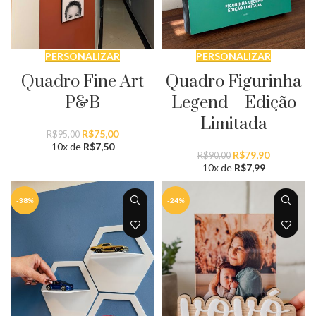
PERSONALIZAR
PERSONALIZAR
Quadro Fine Art
Quadro Figurinha
P&B
Legend – Edição
Limitada
O
O
R$
75,00
R$
95,00
preço
preço
10x de
R$
7,50
O
O
R$
79,90
R$
90,00
original
atual
preço
preço
10x de
R$
7,99
era:
é:
original
atual
R$95,00.
R$75,00.
era:
é:
-38%
-24%
R$90,00.
R$79,90.