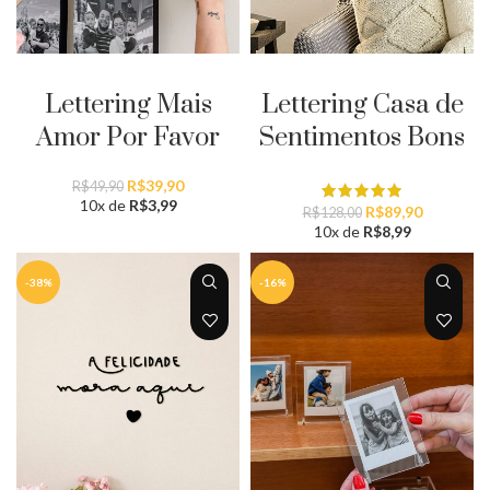
ADICIONAR AO CARRINHO
ADICIONAR AO CARRINHO
Lettering Mais
Lettering Casa de
Amor Por Favor
Sentimentos Bons
O
O
R$
39,90
R$
49,90
preço
preço
10x de
R$
3,99
O
O
R$
89,90
R$
128,00
original
atual
preço
preço
10x de
R$
8,99
era:
é:
original
atual
R$49,90.
R$39,90.
era:
é:
-38%
-16%
R$128,00.
R$89,90.