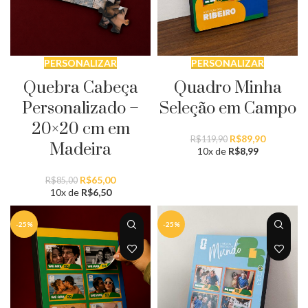
PERSONALIZAR
PERSONALIZAR
Quebra Cabeça
Quadro Minha
Personalizado –
Seleção em Campo
20×20 cm em
O
O
R$
89,90
R$
119,90
Madeira
preço
preço
10x de
R$
8,99
original
atual
era:
é:
O
O
R$
65,00
R$
85,00
R$119,90.
R$89,90.
preço
preço
10x de
R$
6,50
original
atual
era:
é:
-25%
-25%
R$85,00.
R$65,00.