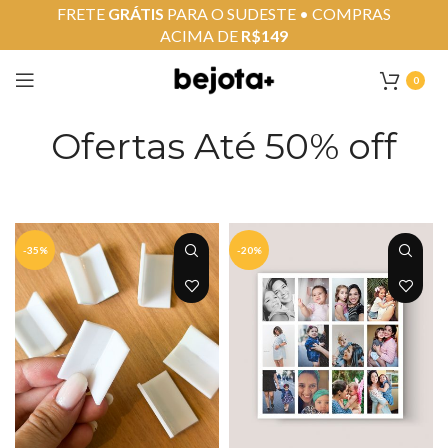
FRETE
GRÁTIS
PARA O SUDESTE • COMPRAS
ACIMA DE
R$149
0
Ofertas Até 50% off
-35%
-20%