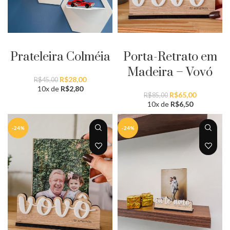
ADICIONAR AO CARRINHO
PERSONALIZAR
Prateleira Colméia
Porta-Retrato em
Madeira – Vovó
O
O
R$
28,00
R$
45,00
preço
preço
10x de
R$
2,80
O
O
R$
65,00
R$
85,00
original
atual
preço
preço
10x de
R$
6,50
era:
é:
original
atual
R$45,00.
R$28,00.
era:
é:
-24%
-24%
R$85,00.
R$65,00.