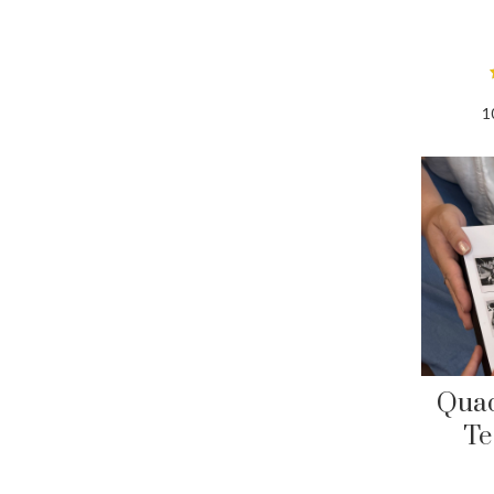
1
Qua
Te