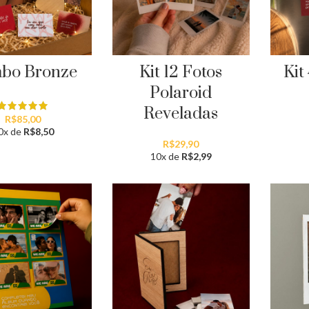
bo Bronze
Kit 12 Fotos
Kit
Polaroid
Reveladas
R$
85,00
0x de
R$
8,50
R$
29,90
10x de
R$
2,99