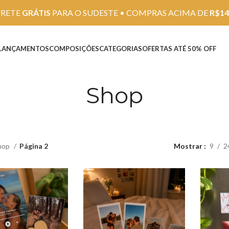
FRETE
GRÁTIS
PARA O SUDESTE • COMPRAS ACIMA DE
R$14
LANÇAMENTOS
COMPOSIÇÕES
CATEGORIAS
OFERTAS ATÉ 50% OFF
Shop
hop
Página 2
Mostrar
9
2