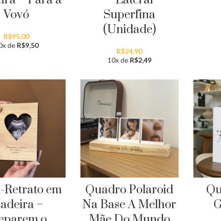
Vovó
Superfina
(Unidade)
R$
95,00
0x de
R$
9,50
R$
24,90
10x de
R$
2,49
-Retrato em
Quadro Polaroid
Qu
adeira –
Na Base A Melhor
G
eparem o
Mãe Do Mundo