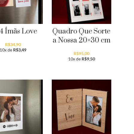
 4 Ímãs Love
Quadro Que Sorte
a Nossa 20×30 cm
R$
34,90
10x de
R$
3,49
R$
95,00
10x de
R$
9,50