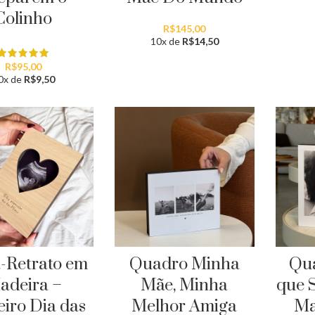
Colinho
R$
145,00
10x de
R$
14,50
R$
95,00
0x de
R$
9,50
-Retrato em
Quadro Minha
Qua
adeira –
Mãe, Minha
que 
iro Dia das
Melhor Amiga
Ma