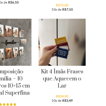
0x de
R$
6,50
R$
75,00
10x de
R$
7,50
mposição
Kit 4 Ímãs Frases
mília – 10
que Aquecem o
os 10×15 cm
Lar
al Superfina
R$
34,90
10x de
R$
3,49