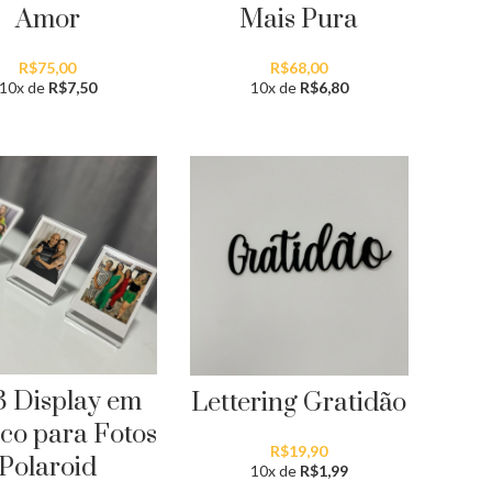
Amor
Mais Pura
R$
75,00
R$
68,00
10x de
R$
7,50
10x de
R$
6,80
 3 Display em
Lettering Gratidão
ico para Fotos
R$
19,90
Polaroid
10x de
R$
1,99