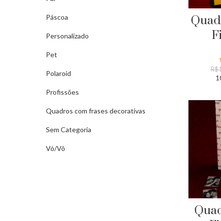
Páscoa
Quad
F
Personalizado
Pet
R$
Polaroid
1
Profissões
Quadros com frases decorativas
Sem Categoria
Vó/Vô
Quad