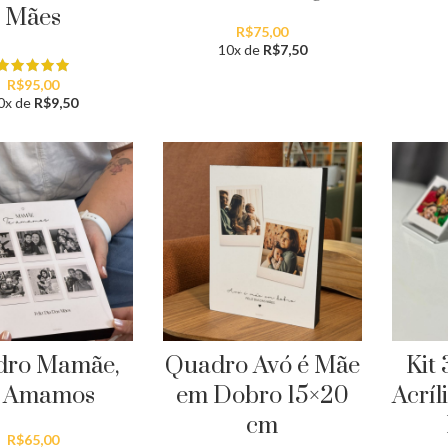
Mães
R$
75,00
10x de
R$
7,50
R$
95,00
0x de
R$
9,50
dro Mamãe,
Quadro Avó é Mãe
Kit
 Amamos
em Dobro 15×20
Acríl
cm
R$
65,00