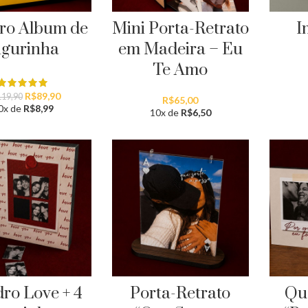
ro Album de
Mini Porta-Retrato
I
igurinha
em Madeira – Eu
Te Amo
O
O
R$
89,90
119,90
R$
65,00
preço
preço
0x de
R$
8,99
10x de
R$
6,50
original
atual
era:
é:
R$119,90.
R$89,90.
ro Love + 4
Porta-Retrato
Qu