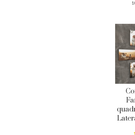
1
Co
Fa
quadr
Later