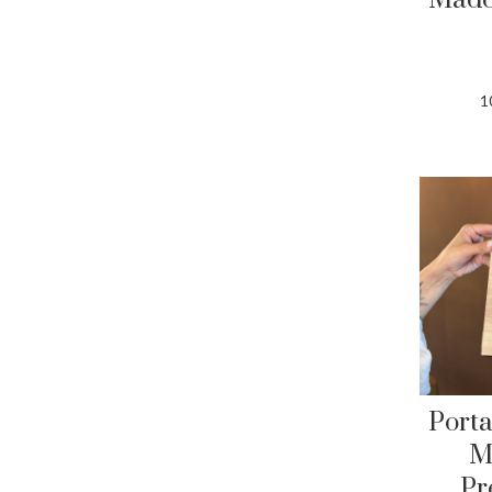
1
Porta
M
Pr