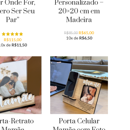
r Onde For,
Personalizado –
ero Ser Seu
20×20 cm em
Par”
Madeira
O
O
R$
65,00
R$
85,00
preço
preço
10x de
R$
6,50
R$
115,00
original
atual
10x de
R$
11,50
era:
é:
R$85,00.
R$65,00.
rta-Retrato
Porta Celular
Mamãe
Mamãe com Foto