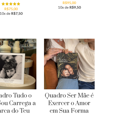
R$
95,00
10x de
R$
9,50
R$
75,00
10x de
R$
7,50
dro Tudo o
Quadro Ser Mãe é
Sou Carrega a
Exercer o Amor
rca do Teu
em Sua Forma