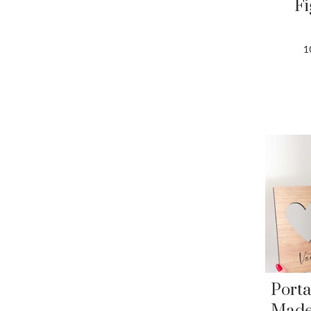
Fi
1
Porta
Madei