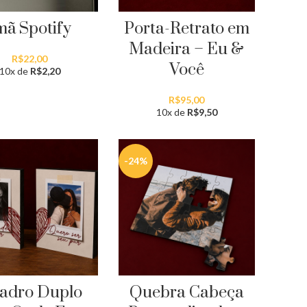
mã Spotify
Porta-Retrato em
Madeira – Eu &
R$
22,00
Você
10x de
R$
2,20
R$
95,00
10x de
R$
9,50
-24%
adro Duplo
Quebra Cabeça