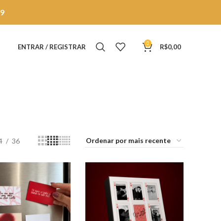
9
0
ENTRAR / REGISTRAR
R$
0,00
4
36