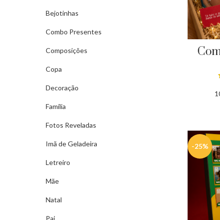
Bejotinhas
Combo Presentes
Com
Composições
Copa
Decoração
1
Família
Fotos Reveladas
Imã de Geladeira
-25%
Letreiro
Mãe
Natal
Pai